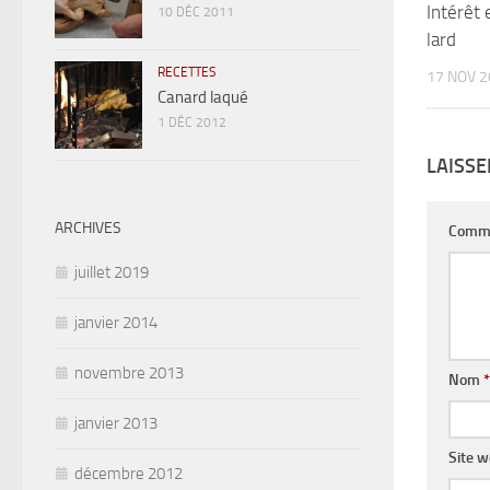
Intérêt 
10 DÉC 2011
lard
RECETTES
17 NOV 
Canard laqué
1 DÉC 2012
LAISS
ARCHIVES
Comm
juillet 2019
janvier 2014
novembre 2013
Nom
*
janvier 2013
Site 
décembre 2012