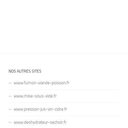
NOS AUTRES SITES
www.fumoir-viande-poisson.fr
www.mise-sous-vide.fr
www.pressoir-jus-vin-cidre.fr
www.deshydrateur-sechoir.fr