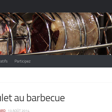
atifs
Participez
let au barbecue
ARD
· 13 AOÛT 2014