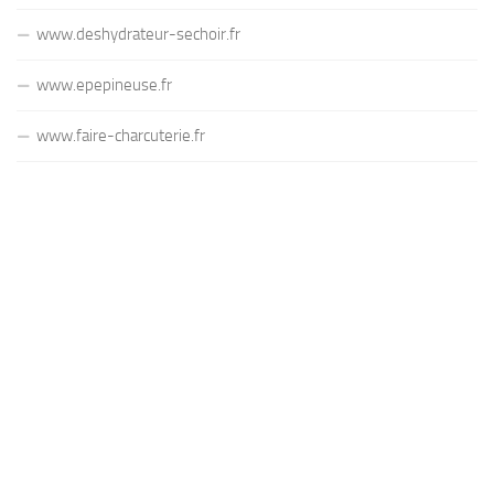
www.deshydrateur-sechoir.fr
www.epepineuse.fr
www.faire-charcuterie.fr