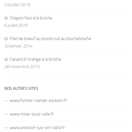
23 juillet 2019
Chapon farci à la broche
6 juillet 2019
Filet de boeuf au poivre cuit au tournebroche
20 janvier 2014
Canard à l’orange à la broche
28 novembre 2013
NOS AUTRES SITES
www.fumoir-viande-poisson.fr
www.mise-sous-vide.fr
www.pressoir-jus-vin-cidre.fr