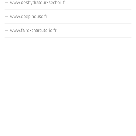
www.deshydrateur-sechoir.fr
www.epepineuse.fr
www.faire-charcuterie.fr