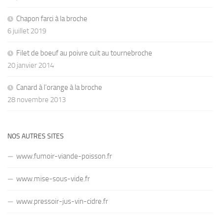
Chapon farci à la broche
6 juillet 2019
Filet de boeuf au poivre cuit au tournebroche
20 janvier 2014
Canard à l’orange à la broche
28 novembre 2013
NOS AUTRES SITES
www.fumoir-viande-poisson.fr
www.mise-sous-vide.fr
www.pressoir-jus-vin-cidre.fr