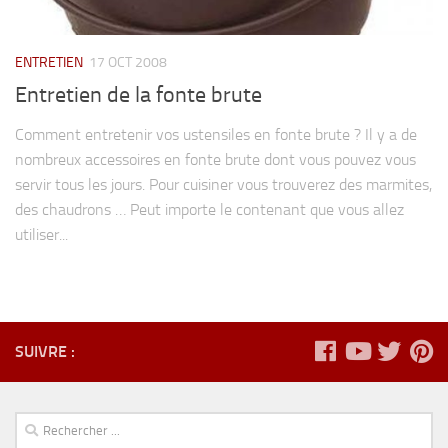
ENTRETIEN
17 OCT 2008
Entretien de la fonte brute
Comment entretenir vos ustensiles en fonte brute ? Il y a de
nombreux accessoires en fonte brute dont vous pouvez vous
servir tous les jours. Pour cuisiner vous trouverez des marmites,
des chaudrons … Peut importe le contenant que vous allez
utiliser...
SUIVRE :