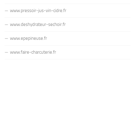
www.pressoir-jus-vin-cidre.fr
www.deshydrateur-sechoir.fr
www.epepineuse.fr
www.faire-charcuterie.fr