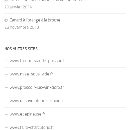
20 janvier 2014
Canard à l’orange à la broche
28 novembre 2013
NOS AUTRES SITES
www.fumoir-viande-poisson.fr
www.mise-sous-vide.fr
www.pressoir-jus-vin-cidre.fr
www.deshydrateur-sechoir.fr
www.epepineuse.fr
www.faire-charcuterie.fr