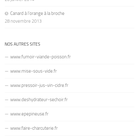
Canard à l’orange à la broche
28 novembre 2013
NOS AUTRES SITES
www.fumoir-viande-poisson.fr
www.mise-sous-vide.fr
www.pressoir-jus-vin-cidre.fr
www.deshydrateur-sechoir.fr
www.epepineuse.fr
www.faire-charcuterie.fr