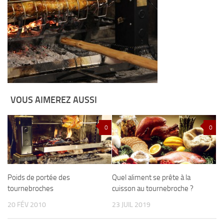
VOUS AIMEREZ AUSSI
0
0
Poids de portée des
Quel aliment se prête à la
tournebroches
cuisson au tournebroche ?
20 FÉV 2010
23 JUIL 2019