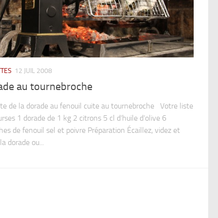
TTES
12 JUIL 2008
ade au tournebroche
te de la dorade au fenouil cuite au tournebroche Votre liste
rses 1 dorade de 1 kg 2 citrons 5 cl d’huile d’olive 6
es de fenouil sel et poivre Préparation Écaillez, videz et
la dorade ou...