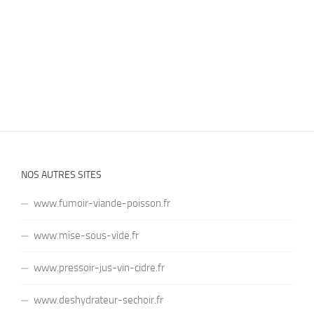
NOS AUTRES SITES
www.fumoir-viande-poisson.fr
www.mise-sous-vide.fr
www.pressoir-jus-vin-cidre.fr
www.deshydrateur-sechoir.fr