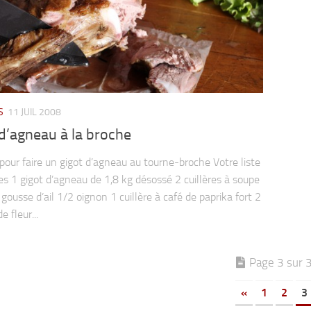
S
11 JUIL 2008
d’agneau à la broche
pour faire un gigot d’agneau au tourne-broche Votre liste
es 1 gigot d’agneau de 1,8 kg désossé 2 cuillères à soupe
 gousse d’ail 1/2 oignon 1 cuillère à café de paprika fort 2
e fleur...
Page 3 sur 
«
1
2
3