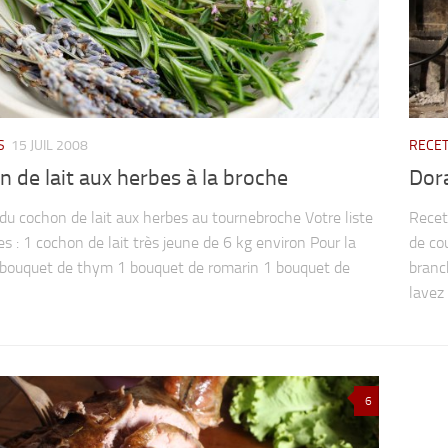
S
15 JUIL 2008
RECE
 de lait aux herbes à la broche
Dor
du cochon de lait aux herbes au tournebroche Votre liste
Recet
es : 1 cochon de lait très jeune de 6 kg environ Pour la
de cou
1 bouquet de thym 1 bouquet de romarin 1 bouquet de
branch
lavez 
6