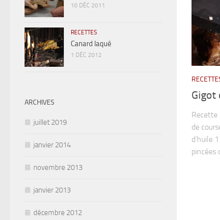
10 DÉC 2011
RECETTES
Canard laqué
1 DÉC 2012
RECETTE
Gigot 
ARCHIVES
Recette 
juillet 2019
de cours
d’huile 1
janvier 2014
pincées d
novembre 2013
janvier 2013
décembre 2012