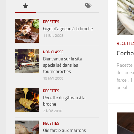
RECETTES
Gigot d’agneau à la broche
11 JUIL 2008
RECETTE
Cochon
NON CLASSÉ
Bienvenue sur le site
Recette 
spécialisé dans les
tournebroches
de cours
15 MAI 2008
farce : 
persil...
RECETTES
Recette du gâteau à la
broche
2 NOV 2010
RECETTES
Oie farcie aux marrons