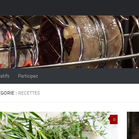
atifs
Participez
GORIE :
RECETTES
0