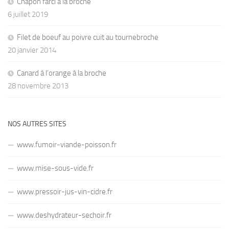
Chapon farci à la broche
6 juillet 2019
Filet de boeuf au poivre cuit au tournebroche
20 janvier 2014
Canard à l’orange à la broche
28 novembre 2013
NOS AUTRES SITES
www.fumoir-viande-poisson.fr
www.mise-sous-vide.fr
www.pressoir-jus-vin-cidre.fr
www.deshydrateur-sechoir.fr