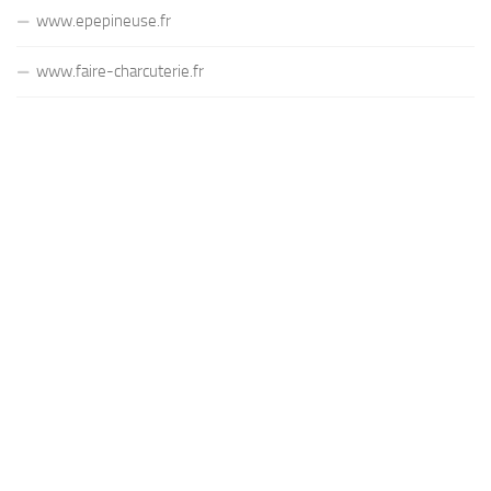
www.epepineuse.fr
www.faire-charcuterie.fr