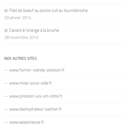
Filet de boeuf au poivre cuit au tournebroche
20 janvier 2014
Canard à l’orange à la broche
28 novembre 2013
NOS AUTRES SITES
www.fumoir-viande-poisson.fr
www.mise-sous-vide.fr
www.pressoir-jus-vin-cidre.fr
www.deshydrateur-sechoir.fr
www.epepineuse.fr