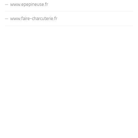
www.epepineuse.fr
www.faire-charcuterie.fr