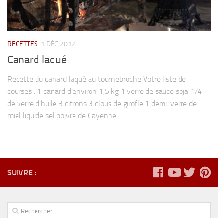
RECETTES
1 DÉC 2012
Canard laqué
Recette du canard laqué au tournebroche Votre liste de
courses : 1 canard d’environ 1,5 kg 1 verre de sauce soja 1/4
de verre d’huile 3 citrons 3 clous de girofle 1 demi-verre de
miel liquide sel poivre de Cayenne...
SUIVRE :