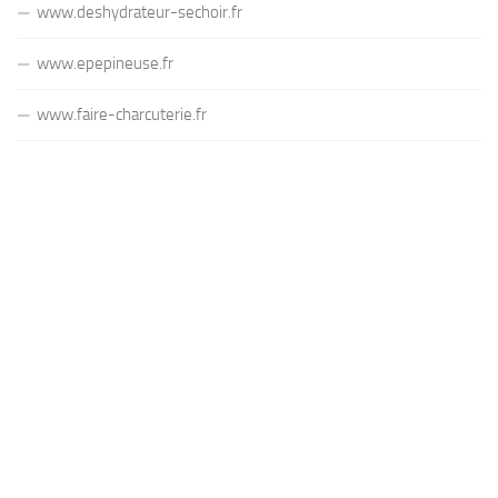
www.deshydrateur-sechoir.fr
www.epepineuse.fr
www.faire-charcuterie.fr