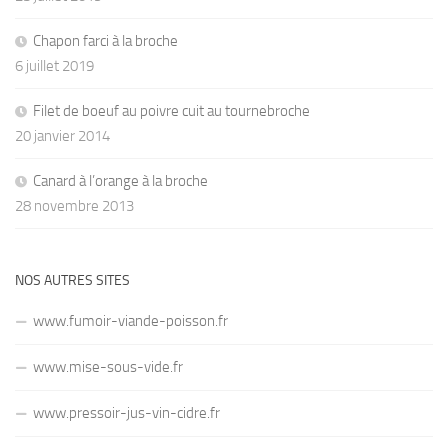
Chapon farci à la broche
6 juillet 2019
Filet de boeuf au poivre cuit au tournebroche
20 janvier 2014
Canard à l’orange à la broche
28 novembre 2013
NOS AUTRES SITES
www.fumoir-viande-poisson.fr
www.mise-sous-vide.fr
www.pressoir-jus-vin-cidre.fr